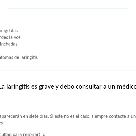
amígdalas
rdes la voz
hinchadas
ntomas de laringitis
La laringitis es grave y debo consultar a un médic
saparecerán en siete días. Si este no es el caso, siempre contacte 
es
icultad para respirar), o