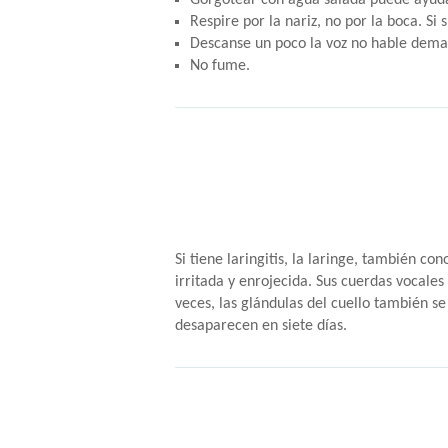
Gorgotear con agua salada puede ayudar
Respire por la nariz, no por la boca. Si
Descanse un poco la voz no hable demasi
No fume.
Si tiene laringitis, la laringe, también c
irritada y enrojecida. Sus cuerdas vocales
veces, las glándulas del cuello también s
desaparecen en siete días.