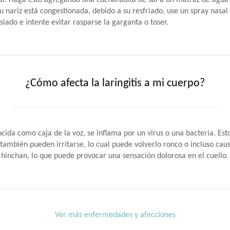
. Haga esto agregando una cucharadita de sal a un matraz de agua t
 su nariz está congestionada, debido a su resfriado, use un spray nasal
ado e intente evitar rasparse la garganta o toser.
¿Cómo afecta la laringitis a mi cuerpo?
onocida como caja de la voz, se inflama por un virus o una bacteria. Es
 también pueden irritarse, lo cual puede volverlo ronco o incluso cau
e hinchan, lo que puede provocar una sensación dolorosa en el cuell
Ver más enfermedades y afecciones