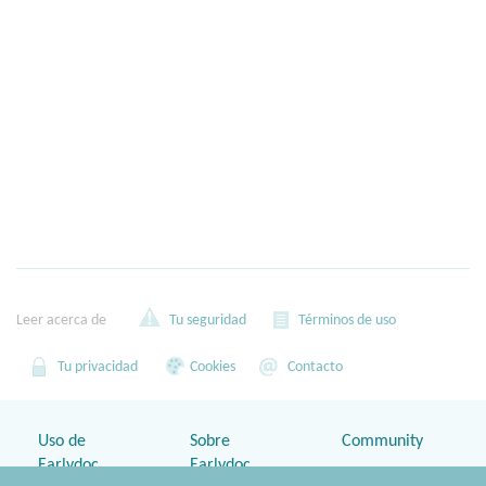
Leer acerca de
Tu seguridad
Términos de uso
Tu privacidad
Cookies
Contacto
Uso de
Sobre
Community
Earlydoc
Earlydoc