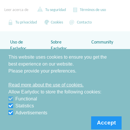
Leer acerca de
Tu seguridad
Términos de uso
Tu privacidad
Cookies
Contacto
Uso de
Sobre
Community
Earlydoc
Earlydoc
Blog
This website uses cookies to ensure you get the
Home
¿Por qué
best experience on our website.
Twitter
Earlydoc?
Please provide your preferences.
Contacto
Facebook
Fuentes en
,
Earlydoc
Seguridad
Read more about the use of cookies.
Allow Earlydoc to store the following cookies:
&
Equipo y Socios
Privacidad
Functional
Seguridad
Statistics
Cookies
Advertisements
Términos de uso
Accept