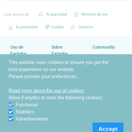
Leer acerca de
Tu seguridad
Términos de uso
Tu privacidad
Cookies
Contacto
Uso de
Sobre
Community
Earlydoc
Earlydoc
Blog
This website uses cookies to ensure you get the
Home
¿Por qué
best experience on our website.
Twitter
Earlydoc?
Please provide your preferences.
Contacto
Facebook
Fuentes en
,
Earlydoc
Seguridad
Read more about the use of cookies.
Allow Earlydoc to store the following cookies:
&
Equipo y Socios
Privacidad
Functional
Seguridad
Statistics
Cookies
Advertisements
Términos de uso
Accept