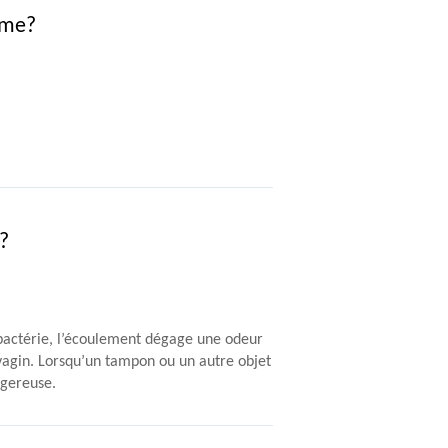
ême?
?
la bactérie, l’écoulement dégage une odeur
 vagin. Lorsqu’un tampon ou un autre objet
ngereuse.