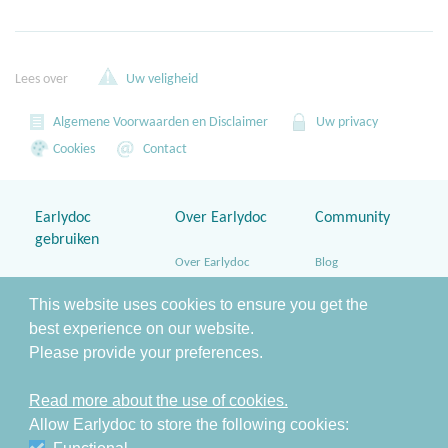
Lees over
Uw veligheid
Algemene Voorwaarden en Disclaimer
Uw privacy
Cookies
Contact
Earlydoc
Over Earlydoc
Community
gebruiken
Over Earlydoc
Blog
Home
Bronnen
Twitter
This website uses cookies to ensure you get the
Contact
best experience on our website.
Team en Partners
Facebook
Please provide your preferences.
,
Veiligheid
Earlydoc-
beveiligingsbeleid
&
Privacy
Read more about the use of cookies.
Allow Earlydoc to store the following cookies:
Cookies