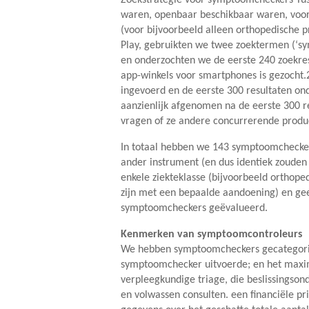
waren, openbaar beschikbaar waren, voor
(voor bijvoorbeeld alleen orthopedische
Play, gebruikten we twee zoektermen (‘s
en onderzochten we de eerste 240 zoekres
app-winkels voor smartphones is gezocht
ingevoerd en de eerste 300 resultaten ond
aanzienlijk afgenomen na de eerste 300 
vragen of ze andere concurrerende produ
In totaal hebben we 143 symptoomcheckers
ander instrument (en dus identiek zouden p
enkele ziekteklasse (bijvoorbeeld orthop
zijn met een bepaalde aandoening) en gee
symptoomcheckers geëvalueerd.
Kenmerken van symptoomcontroleurs
We hebben symptoomcheckers gecategorisee
symptoomchecker uitvoerde; en het maxima
verpleegkundige triage, die beslissingsond
en volwassen consulten. een financiële pr