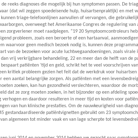
 de reeks diagnoses die mogelijk bij hun symptomen passen. De triag
aar (dat wil zeggen spoedeisende hulp, huisartsenpraktijk) en met w
nnen triage-telefoonlijnen aanvullen of vervangen, die gebruikelijk
waarborgen, overweegt het Amerikaanse Congres de regulering van ap
en zorgverlener moet raadplegen. ”19 20 Symptoomcontroleurs hebbe
igend probleem, zoals een beroerte of een hartaanval, aanmoedigen
em waarvoor geen medisch bezoek nodig is, kunnen deze programma’
wart van de bezoeken voor acute luchtwegaandoeningen, zoals virale 
 dan vrij verkrijgbare behandeling, 22 en meer dan de helft van de pa
spaart patiënten ‘tijd en geld, schrikt het te veel voorschrijven van
en kritiek probleem gezien het feit dat de werkdruk voor huisartsen 
er een aantal belangrijke zorgen. Als patiënten met een levensbedr
g moeten zoeken, kan hun gezondheid verslechteren, waardoor de morbi
teld dat ze zorg moeten zoeken, in het bijzonder op een afdeling spo
verhogen en daardoor resulteren in meer tijd en kosten voor patië
gen van hun klinische prestaties. Om de nauwkeurigheid van diagno
 gestandaardiseerde patiëntvignetten gebruikt om 23 symptoomchec
van algemeen tot minder vaak en van lage scherpte tot levensbedre
sen juni 2014 en november 2014 hebben we gezocht naar symptoomch