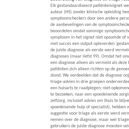
Elk gestandaardiseerd patiëntenvignet we
auteur (HS) zonder klinische opleiding he
symptoomcheckers door een andere persoon
de aanbevelingen van de symptoomchecker
beoordelen omdat sommige symptoomchecke
symptoom in het vignet niet opsomde of 
met succes een output opleverden ‘gestan
de juiste diagnose als eerste werd verme
diagnoses (maar liefst 99). Omdat het onwa
een diagnose alleen als vermeld als deze
patiënten zich alleen richten op de geno
stond. We oordeelden dat de diagnose on
triage-advies in drie groepen onderverdee
een huisarts te raadplegen; niet-opkomend,
te bezoeken, naar een spoedeisende zorgin
zelfzorg, inclusief advies om thuis te bli
spoedeisende hulp of specialist), hebben
suggestie voor triage als eerste werd ve
nemen over de diagnose, maar wel triage-
gebruikers de juiste diagnose moesten se