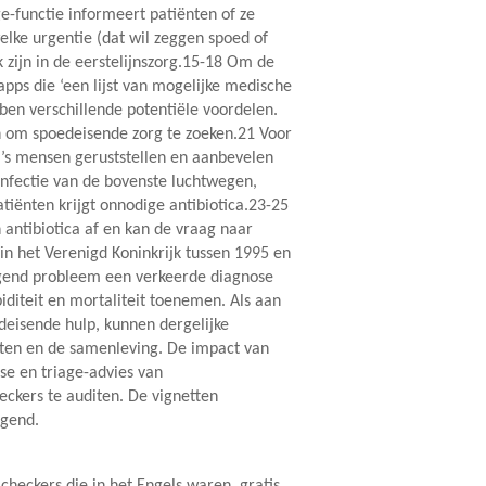
e-functie informeert patiënten of ze
elke urgentie (dat wil zeggen spoed of
 zijn in de eerstelijnszorg.15-18 Om de
ps die ‘een lijst van mogelijke medische
n verschillende potentiële voordelen.
 om spoedeisende zorg te zoeken.21 Voor
s mensen geruststellen en aanbevelen
infectie van de bovenste luchtwegen,
tiënten krijgt onnodige antibiotica.23-25
 antibiotica af en kan de vraag naar
in het Verenigd Koninkrijk tussen 1995 en
eigend probleem een verkeerde diagnose
diteit en mortaliteit toenemen. Als aan
edeisende hulp, kunnen dergelijke
nten en de samenleving. De impact van
se en triage-advies van
kers te auditen. De vignetten
igend.
eckers die in het Engels waren, gratis