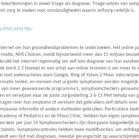
ekortkomingen in zowel triage als diagnose. Triage-advies van sym
om zorg te zoeken voor omstandigheden waarin zelfzorg redelijk is.
les/PMC4496786/
internet om hun gezondheidsproblemen te onderzoeken. Het online pa
formatie, NHS Choices, meldt bijvoorbeeld meer dan 15 miljoen bez
bruikt het internet regelmatig om zelf een diagnose van hun aandoe
de borst.2 3 Hoewel er een schat aan online bronnen is om meer te 
al met zoekmachines zoals Google, Bing of Yahoo.2 Maar internetzo
rmatie leiden, en mensen met urgente symptomen worden mogelijk 
groei van meer geavanceerde programma’s, symptoomcheckers genaamd
ten en verwijzen naar de juiste zorginstelling.3 6-13 Met behulp van
ragen over hun ymptoms of vereisen dat gebruikers zelf details ove
yesiaanse inferentie of andere methoden gebruiken. Particuliere bed
 Academy of Pediatrics en de Mayo Clinic, hebben hun eigen sympto
en keer per jaar.14 Symptoomcheckers zijn doorgaans toegankelijk v
 tablets. Symptoomcontroles hebben twee hoofdfuncties: om zelfdia
biedt een lijst met diagnoses, meestal gerangschikt op waarschijnlijk