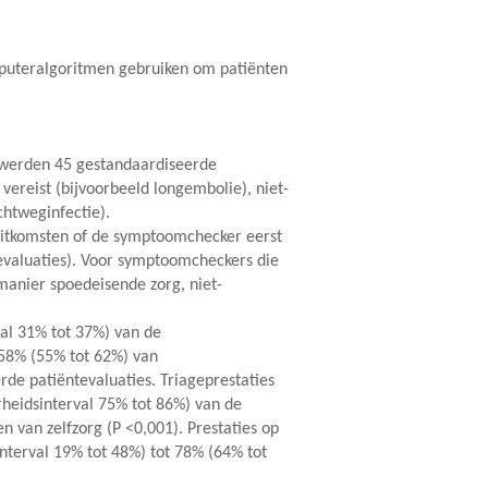
mputeralgoritmen gebruiken om patiënten
 werden 45 gestandaardiseerde
vereist (bijvoorbeeld longembolie), niet-
chtweginfectie).
uitkomsten of de symptoomchecker eerst
evaluaties). Voor symptoomcheckers die
manier spoedeisende zorg, niet-
al 31% tot 37%) van de
 58% (55% tot 62%) van
rde patiëntevaluaties. Triageprestaties
heidsinterval 75% tot 86%) van de
van zelfzorg (P <0,001). Prestaties op
nterval 19% tot 48%) tot 78% (64% tot