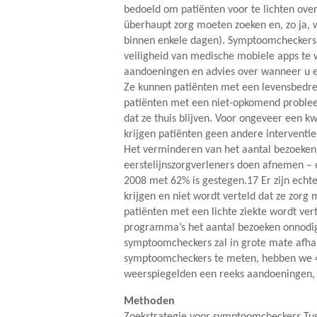
bedoeld om patiënten voor te lichten over
überhaupt zorg moeten zoeken en, zo ja, w
binnen enkele dagen). Symptoomcheckers ku
veiligheid van medische mobiele apps te 
aandoeningen en advies over wanneer u e
Ze kunnen patiënten met een levensbedre
patiënten met een niet-opkomend proble
dat ze thuis blijven. Voor ongeveer een k
krijgen patiënten geen andere interventie
Het verminderen van het aantal bezoeken be
eerstelijnszorgverleners doen afnemen – e
2008 met 62% is gestegen.17 Er zijn echt
krijgen en niet wordt verteld dat ze zor
patiënten met een lichte ziekte wordt ver
programma’s het aantal bezoeken onnodig 
symptoomcheckers zal in grote mate afhan
symptoomcheckers te meten, hebben we 45
weerspiegelden een reeks aandoeningen, 
Methoden
Zoekstrategie voor symptoomcheckers Tus