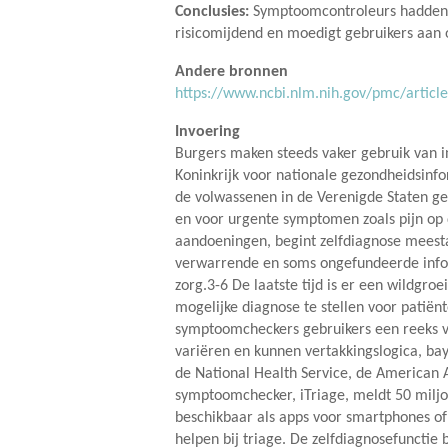
Conclusies:
Symptoomcontroleurs hadden t
risicomijdend en moedigt gebruikers aan 
Andere bronnen
https://www.ncbi.nlm.nih.gov/pmc/artic
Invoering
Burgers maken steeds vaker gebruik van 
Koninkrijk voor nationale gezondheidsin
de volwassenen in de Verenigde Staten ge
en voor urgente symptomen zoals pijn op 
aandoeningen, begint zelfdiagnose meest
verwarrende en soms ongefundeerde info
zorg.3-6 De laatste tijd is er een wild
mogelijke diagnose te stellen voor patiën
symptoomcheckers gebruikers een reeks v
variëren en kunnen vertakkingslogica, ba
de National Health Service, de American
symptoomchecker, iTriage, meldt 50 miljo
beschikbaar als apps voor smartphones of
helpen bij triage. De zelfdiagnosefunctie 