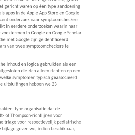
et gericht waren op één type aandoening
ls apps in de Apple App Store en Google
recent onderzoek naar symptoomcheckers
ikt in eerdere onderzoeken waarin naar
e zoektermen in Google en Google Scholar
die met Google zijn geïdentificeerd
laars van twee symptoomcheckers te
he inhoud en logica gebruikten als een
itgesloten die zich alleen richtten op een
d welke symptomen typisch geassocieerd
ze uitsluitingen hebben we 23
akten; type organisatie dat de
t- of Thompson-richtlijnen voor
e triage voor respectievelijk pediatrische
 bijlage geven we, indien beschikbaar,