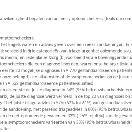
nauwkeurigheid bepalen van online symptoomcheckers (tools die co
symptoomcheckers.
het Engels waren en advies gaven over een reeks aandoeningen. Er
ijk verdeeld in drie categorieën van triage-urgentie: opkomende zorg 
is media) en redelijke zelfzorg (bijvoorbeeld virale bovenliggende lu
oomcheckers die een diagnose leverden, waren onze belangrijkste 
e eerste 20 mogelijke diagnoses (n = 770 gestandaardiseerde patiënt
 onze belangrijkste uitkomsten of de symptoomchecker op de juiste 
e (n = 532 gestandaardiseerde patiëntevaluaties).
 als eerste de juiste diagnose in 34% (95% betrouwbaarheidsinterv
arbij de juiste diagnose werd vermeld in de top 20 van diagnoses bij
af het juiste triage-advies in 57% (52% tot 61%) van gestandaardisee
an de aandoening, met passend triageadvies in 80% (95% betrouwbaar
n de niet-opkomende gevallen en 33% ( 26% tot 40%) van de gevallen 
viduele symptoomcheckers varieerden van 33% (95% betrouwbaarheidsi
aties.