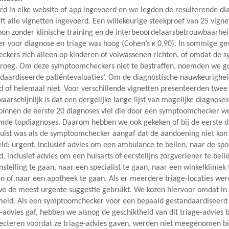
rd in elke website of app ingevoerd en we legden de resulterende dia
eft alle vignetten ingevoerd. Een willekeurige steekproef van 25 vign
 zonder klinische training en de interbeoordelaarsbetrouwbaarheid
 voor diagnose en triage was hoog (Cohen’s κ 0,90). In sommige gev
rs zich alleen op kinderen of volwassenen richten, of omdat de s
vroeg. Om deze symptoomcheckers niet te bestraffen, noemden we ge
daardiseerde patiëntevaluaties’. Om de diagnostische nauwkeurighe
ld of helemaal niet. Voor verschillende vignetten presenteerden tw
arschijnlijk is dat een dergelijke lange lijst van mogelijke diagnos
 binnen de eerste 20 diagnoses viel die door een symptoomchecker wer
emde topdiagnoses. Daarom hebben we ook gekeken of bij de eerste d
juist was als de symptoomchecker aangaf dat de aandoening niet kon
ld: urgent, inclusief advies om een ambulance te bellen, naar de spo
 inclusief advies om een huisarts of eerstelijns zorgverlener te belle
stelling te gaan, naar een specialist te gaan, naar een winkelkliniek
jven of naar een apotheek te gaan. Als er meerdere triage-locaties we
 we de meest urgente suggestie gebruikt. We kozen hiervoor omdat in 
rmeld. Als een symptoomchecker voor een bepaald gestandaardiseerd 
advies gaf, hebben we alsnog de geschiktheid van dit triage-advie
lecteren voordat ze triage-advies gaven, werden niet meegenomen b