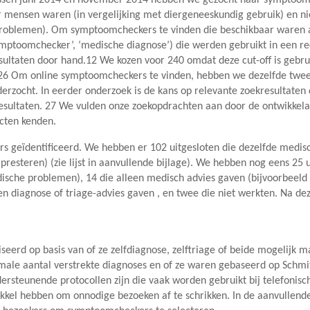
 mensen waren (in vergelijking met diergeneeskundig gebruik) en ni
 problemen). Om symptoomcheckers te vinden die beschikbaar waren a
ymptoomchecker’, ‘medische diagnose’) die werden gebruikt in een 
ultaten door hand.12 We kozen voor 240 omdat deze cut-off is gebru
.26 Om online symptoomcheckers te vinden, hebben we dezelfde twe
erzocht. In eerder onderzoek is de kans op relevante zoekresultaten 
resultaten. 27 We vulden onze zoekopdrachten aan door de ontwikke
cten kenden.
 geïdentificeerd. We hebben er 102 uitgesloten die dezelfde medisc
resteren) (zie lijst in aanvullende bijlage). We hebben nog eens 25 u
edische problemen), 14 die alleen medisch advies gaven (bijvoorbeel
n diagnose of triage-advies gaven , en twee die niet werkten. Na de
rd op basis van of ze zelfdiagnose, zelftriage of beide mogelijk ma
le aantal verstrekte diagnoses en of ze waren gebaseerd op Schmit
ersteunende protocollen zijn die vaak worden gebruikt bij telefonisch
ikkel hebben om onnodige bezoeken af te schrikken. In de aanvullende