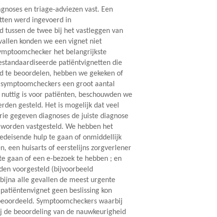
gnoses en triage-adviezen vast. Een
etten werd ingevoerd in
 tussen de twee bij het vastleggen van
allen konden we een vignet niet
ymptoomchecker het belangrijkste
standaardiseerde patiëntvignetten die
id te beoordelen, hebben we gekeken of
ee symptoomcheckers een groot aantal
es nuttig is voor patiënten, beschouwden we
den gesteld. Het is mogelijk dat veel
rie gegeven diagnoses de juiste diagnose
 worden vastgesteld. We hebben het
edeisende hulp te gaan of onmiddellijk
n, een huisarts of eerstelijns zorgverlener
 te gaan of een e-bezoek te hebben ; en
rden voorgesteld (bijvoorbeeld
bijna alle gevallen de meest urgente
patiëntenvignet geen beslissing kon
s beoordeeld. Symptoomcheckers waarbij
ij de beoordeling van de nauwkeurigheid