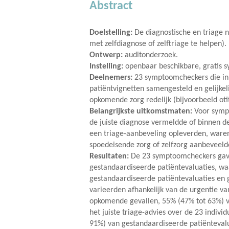
Abstract
Doelstelling:
De diagnostische en triage 
met zelfdiagnose of zelftriage te helpen).
Ontwerp:
auditonderzoek.
Instelling:
openbaar beschikbare, gratis 
Deelnemers:
23 symptoomcheckers die in 
patiëntvignetten samengesteld en gelijkel
opkomende zorg redelijk (bijvoorbeeld otit
Belangrijkste uitkomstmaten:
Voor sympt
de juiste diagnose vermeldde of binnen d
een triage-aanbeveling opleverden, waren
spoedeisende zorg of zelfzorg aanbeveeld
Resultaten:
De 23 symptoomcheckers gaven
gestandaardiseerde patiëntevaluaties, wa
gestandaardiseerde patiëntevaluaties en g
varieerden afhankelijk van de urgentie v
opkomende gevallen, 55% (47% tot 63%) va
het juiste triage-advies over de 23 indi
91%) van gestandaardiseerde patiëntevalu