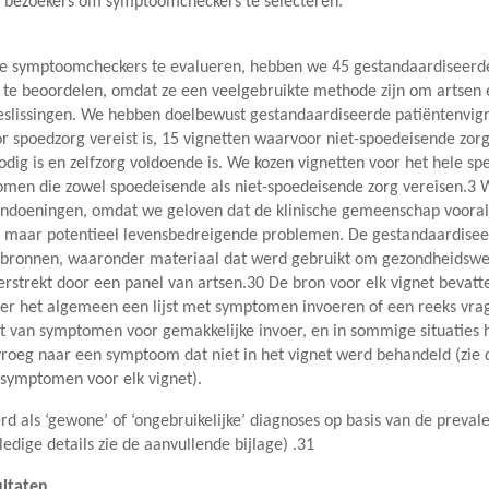
al bezoekers om symptoomcheckers te selecteren.
de symptoomcheckers te evalueren, hebben we 45 gestandaardiseerd
s te beoordelen, omdat ze een veelgebruikte methode zijn om artsen e
issingen. We hebben doelbewust gestandaardiseerde patiëntenvigne
r spoedzorg vereist is, 15 vignetten waarvoor niet-spoedeisende zorg
dig is en zelfzorg voldoende is. We kozen vignetten voor het hele s
men die zowel spoedeisende als niet-spoedeisende zorg vereisen.3
doeningen, omdat we geloven dat de klinische gemeenschap vooral ge
maar potentieel levensbedreigende problemen. De gestandaardisee
che bronnen, waaronder materiaal dat werd gebruikt om gezondheidswe
strekt door een panel van artsen.30 De bron voor elk vignet bevatte 
r het algemeen een lijst met symptomen invoeren of een reeks vrag
t van symptomen voor gemakkelijke invoer, en in sommige situaties
eg naar een symptoom dat niet in het vignet werd behandeld (zie de
symptomen voor elk vignet).
d als ‘gewone’ of ‘ongebruikelijke’ diagnoses op basis van de preva
edige details zie de aanvullende bijlage) .31
ultaten