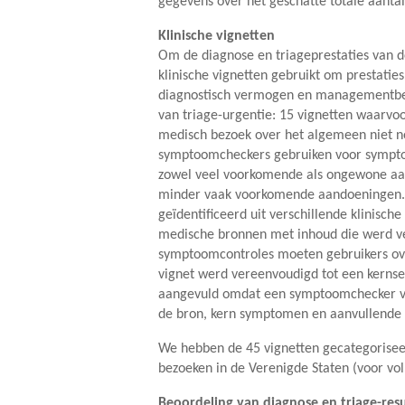
gegevens over het geschatte totale aant
Klinische vignetten
Om de diagnose en triageprestaties van 
klinische vignetten gebruikt om prestatie
diagnostisch vermogen en managementbesl
van triage-urgentie: 15 vignetten waarvoo
medisch bezoek over het algemeen niet no
symptoomcheckers gebruiken voor sympto
zowel veel voorkomende als ongewone aan
minder vaak voorkomende aandoeningen. 
geïdentificeerd uit verschillende klinis
medische bronnen met inhoud die werd ver
symptoomcontroles moeten gebruikers ove
vignet werd vereenvoudigd tot een kernse
aangevuld omdat een symptoomchecker vro
de bron, kern symptomen en aanvullende 
We hebben de 45 vignetten gecategoriseer
bezoeken in de Verenigde Staten (voor voll
Beoordeling van diagnose en triage-res