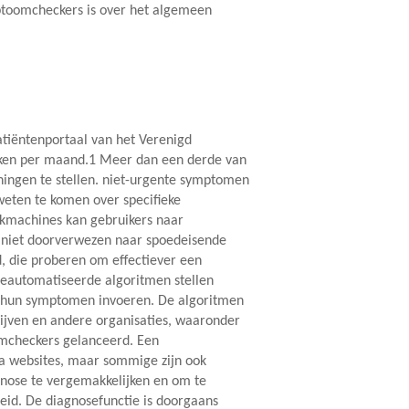
ptoomcheckers is over het algemeen
tiëntenportaal van het Verenigd
oeken per maand.1 Meer dan een derde van
ningen te stellen. niet-urgente symptomen
weten te komen over specifieke
ekmachines kan gebruikers naar
niet doorverwezen naar spoedeisende
, die proberen om effectiever een
 geautomatiseerde algoritmen stellen
r hun symptomen invoeren. De algoritmen
rijven en andere organisaties, waaronder
omcheckers gelanceerd. Een
ia websites, maar sommige zijn ook
gnose te vergemakkelijken en om te
heid. De diagnosefunctie is doorgaans